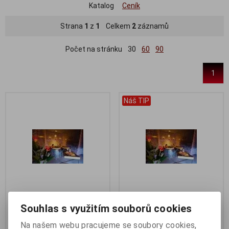
Katalog
Ceník
Strana
1
z
1
Celkem
2
záznamů
Počet na stránku
30
60
90
1
Náš TIP
KOUPEL PRO 1 OSOBU dle
KOUPEL PRO 2 OSOBY dle
Souhlas s využitím souborů cookies
vlastního výběru
vlastního výběru
Na našem webu pracujeme se soubory cookies,
Katalogové číslo:
02001
Katalogové číslo:
02002