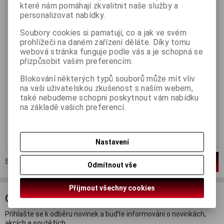
které nám pomáhají zkvalitnit naše služby a
Termín dodání (dny):
3
Termín dodání (dny):
3
personalizovat nabídky.
Relaxace při koupeli s
Relaxace při koupeli s
občerstvením je ideální způsob,
občerstvením je ideální způsob,
Soubory cookies si pamatují, co a jak ve svém
jak si dopřát okamžik klidu a
jak si dopřát okamžik klidu a
prohlížeči na daném zařízení děláte. Díky tomu
odpočinku. Tato kombinace
odpočinku. Tato kombinace
webová stránka funguje podle vás a je schopná se
nabízí nejen uvolnění těla ve
nabízí nejen uvolnění těla ve
voňavé koupeli s aromatickými
voňavé koupeli s aromatickými
přizpůsobit vašim preferencím.
přípravky, ale i příjemné
přípravky, ale i příjemné
občerstvení, které umožňuje plně
občerstvení, které umožňuje plně
Blokování některých typů souborů může mít vliv
si vychutnat chvíle pohody. Tento
si vychutnat chvíle pohody. Tento
na vaši uživatelskou zkušenost s naším webem,
rituál je skvělým způsobem, jak
rituál je skvělým způsobem, jak
uniknout každodenním
uniknout každodenním
také nebudeme schopni poskytnout vám nabídku
starostem a dopřát si...
starostem a dopřát si...
na základě vašich preferencí.
890 Kč
1 690 Kč
Koupit
Koupit
Nastavení
Strana
1
z
1
Celkem
2
záznamů
1
Odmítnout vše
Přijmout všechny cookies
ODBĚR NOVINEK
Přihlašte se k odběru novinek a buďte informováni o novinkách,
akcích a soutěžích.