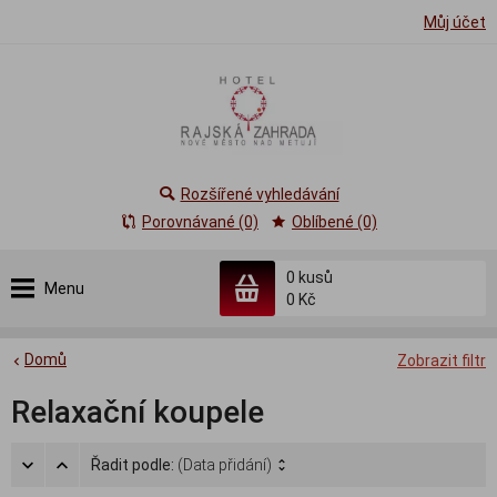
Můj účet
Rozšířené vyhledávání
Porovnávané (0)
Oblíbené (0)
0
kusů
Menu
0 Kč
Domů
Zobrazit filtr
Relaxační koupele
Řadit podle:
(Data přidání)