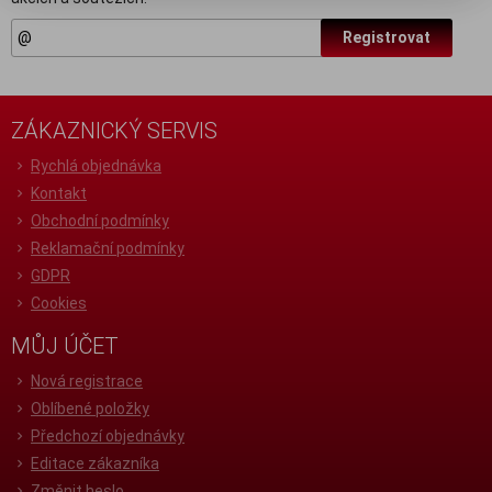
Registrovat
ZÁKAZNICKÝ SERVIS
Rychlá objednávka
Kontakt
Obchodní podmínky
Reklamační podmínky
GDPR
Cookies
MŮJ ÚČET
Nová registrace
Oblíbené položky
Předchozí objednávky
Editace zákazníka
Změnit heslo