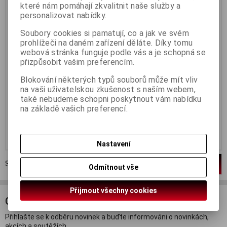
které nám pomáhají zkvalitnit naše služby a
Termín dodání (dny):
3
Termín dodání (dny):
3
personalizovat nabídky.
Relaxace při koupeli s
Relaxace při koupeli s
občerstvením je ideální způsob,
občerstvením je ideální způsob,
Soubory cookies si pamatují, co a jak ve svém
jak si dopřát okamžik klidu a
jak si dopřát okamžik klidu a
prohlížeči na daném zařízení děláte. Díky tomu
odpočinku. Tato kombinace
odpočinku. Tato kombinace
webová stránka funguje podle vás a je schopná se
nabízí nejen uvolnění těla ve
nabízí nejen uvolnění těla ve
voňavé koupeli s aromatickými
voňavé koupeli s aromatickými
přizpůsobit vašim preferencím.
přípravky, ale i příjemné
přípravky, ale i příjemné
občerstvení, které umožňuje plně
občerstvení, které umožňuje plně
Blokování některých typů souborů může mít vliv
si vychutnat chvíle pohody. Tento
si vychutnat chvíle pohody. Tento
na vaši uživatelskou zkušenost s naším webem,
rituál je skvělým způsobem, jak
rituál je skvělým způsobem, jak
uniknout každodenním
uniknout každodenním
také nebudeme schopni poskytnout vám nabídku
starostem a dopřát si...
starostem a dopřát si...
na základě vašich preferencí.
890 Kč
1 690 Kč
Koupit
Koupit
Nastavení
Strana
1
z
1
Celkem
2
záznamů
1
Odmítnout vše
Přijmout všechny cookies
ODBĚR NOVINEK
Přihlašte se k odběru novinek a buďte informováni o novinkách,
akcích a soutěžích.