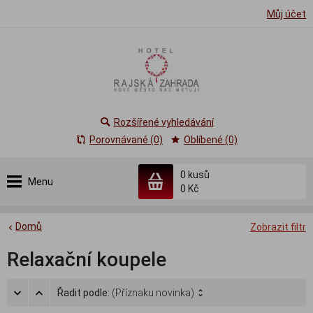
Můj účet
Rozšířené vyhledávání
Porovnávané (0)
Oblíbené (0)
0
kusů
Menu
0 Kč
Domů
Zobrazit filtr
Relaxační koupele
Řadit podle:
(Příznaku novinka)