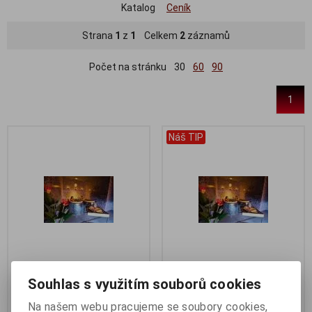
Katalog
Ceník
Strana
1
z
1
Celkem
2
záznamů
Počet na stránku
30
60
90
1
Náš TIP
KOUPEL PRO 1 OSOBU dle
KOUPEL PRO 2 OSOBY dle
Souhlas s využitím souborů cookies
vlastního výběru
vlastního výběru
Na našem webu pracujeme se soubory cookies,
Katalogové číslo:
02001
Katalogové číslo:
02002