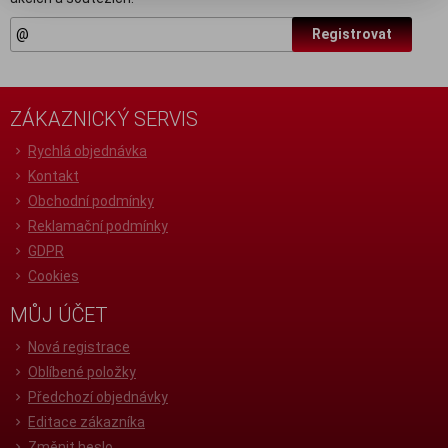
Registrovat
ZÁKAZNICKÝ SERVIS
Rychlá objednávka
Kontakt
Obchodní podmínky
Reklamační podmínky
GDPR
Cookies
MŮJ ÚČET
Nová registrace
Oblíbené položky
Předchozí objednávky
Editace zákazníka
Změnit heslo