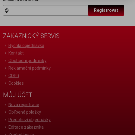
Registrovat
ZÁKAZNICKÝ SERVIS
Rychlá objednávka
Kontakt
Obchodní podmínky
Reklamační podmínky
GDPR
Cookies
MŮJ ÚČET
Nová registrace
Oblíbené položky
Předchozí objednávky
Editace zákazníka
Změnit heslo