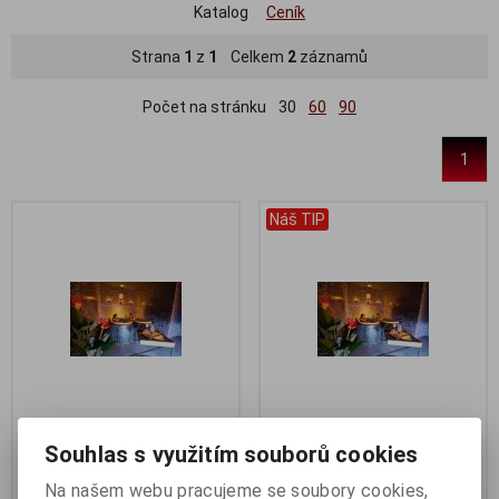
Katalog
Ceník
Strana
1
z
1
Celkem
2
záznamů
Počet na stránku
30
60
90
1
Náš TIP
KOUPEL PRO 1 OSOBU dle
KOUPEL PRO 2 OSOBY dle
Souhlas s využitím souborů cookies
vlastního výběru
vlastního výběru
Na našem webu pracujeme se soubory cookies,
Katalogové číslo:
02001
Katalogové číslo:
02002