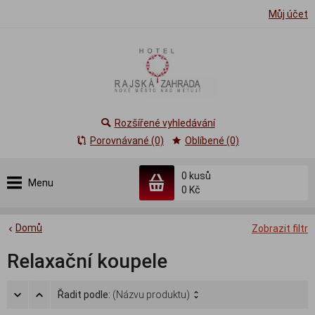
Můj účet
Rozšířené vyhledávání
Porovnávané (0)
Oblíbené (0)
0
kusů
Menu
0 Kč
Domů
Zobrazit filtr
Relaxační koupele
Řadit podle:
(Názvu produktu)