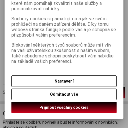
které nám pomáhají zkvalitnit naše služby a
Termín dodání (dny):
3
Termín dodání (dny):
3
personalizovat nabídky.
Relaxace při koupeli s
Relaxace při koupeli s
občerstvením je ideální způsob,
občerstvením je ideální způsob,
Soubory cookies si pamatují, co a jak ve svém
jak si dopřát okamžik klidu a
jak si dopřát okamžik klidu a
prohlížeči na daném zařízení děláte. Díky tomu
odpočinku. Tato kombinace
odpočinku. Tato kombinace
webová stránka funguje podle vás a je schopná se
nabízí nejen uvolnění těla ve
nabízí nejen uvolnění těla ve
voňavé koupeli s aromatickými
voňavé koupeli s aromatickými
přizpůsobit vašim preferencím.
přípravky, ale i příjemné
přípravky, ale i příjemné
občerstvení, které umožňuje plně
občerstvení, které umožňuje plně
Blokování některých typů souborů může mít vliv
si vychutnat chvíle pohody. Tento
si vychutnat chvíle pohody. Tento
na vaši uživatelskou zkušenost s naším webem,
rituál je skvělým způsobem, jak
rituál je skvělým způsobem, jak
uniknout každodenním
uniknout každodenním
také nebudeme schopni poskytnout vám nabídku
starostem a dopřát si...
starostem a dopřát si...
na základě vašich preferencí.
890 Kč
1 690 Kč
Koupit
Koupit
Nastavení
Strana
1
z
1
Celkem
2
záznamů
1
Odmítnout vše
Přijmout všechny cookies
ODBĚR NOVINEK
Přihlašte se k odběru novinek a buďte informováni o novinkách,
akcích a soutěžích.