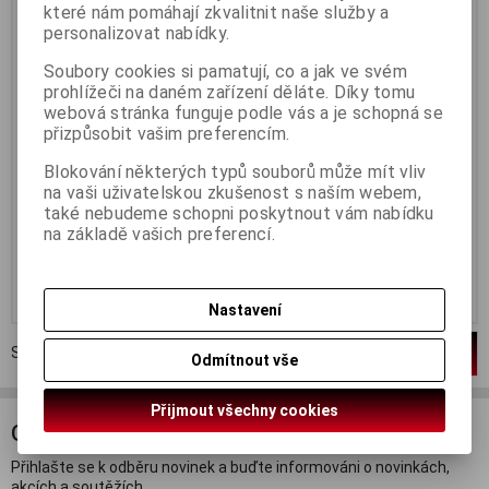
které nám pomáhají zkvalitnit naše služby a
Termín dodání (dny):
3
Termín dodání (dny):
3
personalizovat nabídky.
Relaxace při koupeli s
Relaxace při koupeli s
občerstvením je ideální způsob,
občerstvením je ideální způsob,
Soubory cookies si pamatují, co a jak ve svém
jak si dopřát okamžik klidu a
jak si dopřát okamžik klidu a
prohlížeči na daném zařízení děláte. Díky tomu
odpočinku. Tato kombinace
odpočinku. Tato kombinace
webová stránka funguje podle vás a je schopná se
nabízí nejen uvolnění těla ve
nabízí nejen uvolnění těla ve
voňavé koupeli s aromatickými
voňavé koupeli s aromatickými
přizpůsobit vašim preferencím.
přípravky, ale i příjemné
přípravky, ale i příjemné
občerstvení, které umožňuje plně
občerstvení, které umožňuje plně
Blokování některých typů souborů může mít vliv
si vychutnat chvíle pohody. Tento
si vychutnat chvíle pohody. Tento
na vaši uživatelskou zkušenost s naším webem,
rituál je skvělým způsobem, jak
rituál je skvělým způsobem, jak
uniknout každodenním
uniknout každodenním
také nebudeme schopni poskytnout vám nabídku
starostem a dopřát si...
starostem a dopřát si...
na základě vašich preferencí.
890 Kč
1 690 Kč
Koupit
Koupit
Nastavení
Strana
1
z
1
Celkem
2
záznamů
1
Odmítnout vše
Přijmout všechny cookies
ODBĚR NOVINEK
Přihlašte se k odběru novinek a buďte informováni o novinkách,
akcích a soutěžích.