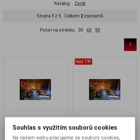
Katalog
Ceník
Strana
1
z
1
Celkem
2
záznamů
Počet na stránku
30
60
90
1
Náš TIP
KOUPEL PRO 1 OSOBU dle
KOUPEL PRO 2 OSOBY dle
Souhlas s využitím souborů cookies
vlastního výběru
vlastního výběru
Na našem webu pracujeme se soubory cookies,
Katalogové číslo:
02001
Katalogové číslo:
02002