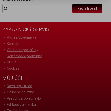
Registrovat
ZÁKAZNICKÝ SERVIS
Rychlá objednávka
Kontakt
Obchodní podmínky
Reklamační podmínky
GDPR
Cookies
MŮJ ÚČET
Nová registrace
Oblíbené položky
Předchozí objednávky
Editace zákazníka
Změnit heslo