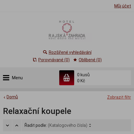
Můj účet
Rozšířené vyhledávání
Porovnávané (0)
Oblíbené (0)
0
kusů
Menu
0 Kč
Domů
Zobrazit filtr
Relaxační koupele
Řadit podle:
(Katalogového čísla)