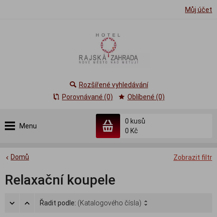
Můj účet
Rozšířené vyhledávání
Porovnávané (0)
Oblíbené (0)
0
kusů
Menu
0 Kč
Domů
Zobrazit filtr
Relaxační koupele
Řadit podle:
(Katalogového čísla)