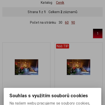
Katalog
Ceník
Strana
1
z
1
Celkem
2
záznamů
Počet na stránku
30
60
90
1
Náš TIP
KOUPEL PRO 1 OSOBU dle
KOUPEL PRO 2 OSOBY dle
Souhlas s využitím souborů cookies
vlastního výběru
vlastního výběru
Na našem webu pracujeme se soubory cookies,
Katalogové číslo:
02001
Katalogové číslo:
02002