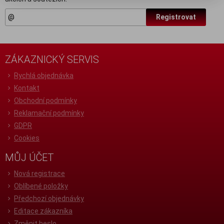
Registrovat
ZÁKAZNICKÝ SERVIS
Rychlá objednávka
Kontakt
Obchodní podmínky
Reklamační podmínky
GDPR
Cookies
MŮJ ÚČET
Nová registrace
Oblíbené položky
Předchozí objednávky
Editace zákazníka
Změnit heslo