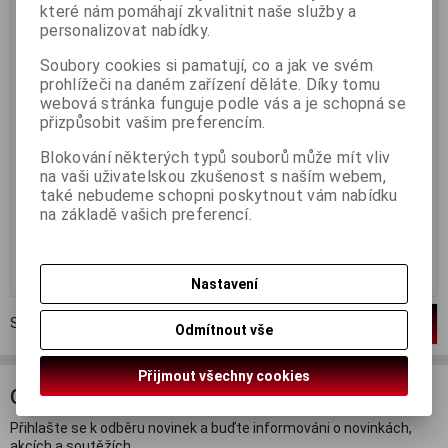
které nám pomáhají zkvalitnit naše služby a
Termín dodání (dny):
3
Termín dodání (dny):
3
personalizovat nabídky.
Relaxace při koupeli s
Relaxace při koupeli s
občerstvením je ideální způsob,
občerstvením je ideální způsob,
Soubory cookies si pamatují, co a jak ve svém
jak si dopřát okamžik klidu a
jak si dopřát okamžik klidu a
prohlížeči na daném zařízení děláte. Díky tomu
odpočinku. Tato kombinace
odpočinku. Tato kombinace
webová stránka funguje podle vás a je schopná se
nabízí nejen uvolnění těla ve
nabízí nejen uvolnění těla ve
voňavé koupeli s aromatickými
voňavé koupeli s aromatickými
přizpůsobit vašim preferencím.
přípravky, ale i příjemné
přípravky, ale i příjemné
občerstvení, které umožňuje plně
občerstvení, které umožňuje plně
Blokování některých typů souborů může mít vliv
si vychutnat chvíle pohody. Tento
si vychutnat chvíle pohody. Tento
na vaši uživatelskou zkušenost s naším webem,
rituál je skvělým způsobem, jak
rituál je skvělým způsobem, jak
uniknout každodenním
uniknout každodenním
také nebudeme schopni poskytnout vám nabídku
starostem a dopřát si...
starostem a dopřát si...
na základě vašich preferencí.
890 Kč
1 690 Kč
Koupit
Koupit
Nastavení
Strana
1
z
1
Celkem
2
záznamů
1
Odmítnout vše
Přijmout všechny cookies
ODBĚR NOVINEK
Přihlašte se k odběru novinek a buďte informováni o novinkách,
akcích a soutěžích.